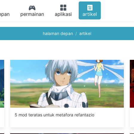
epan
permainan
aplikasi
artikel
halaman depan
artikel
5 mod teratas untuk metafora refantazio