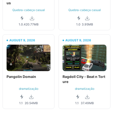
us
Quebra-cabeça casual
Quebra-cabeça casual
1.0.4
20.77MB
1.0
3.95MB
AUGUST 9, 2026
AUGUST 9, 2026
Pangolin Domain
Ragdoll City - Beat n Tort
ure
dramatização
dramatização
1.1
20.54MB
1.1
37.49MB