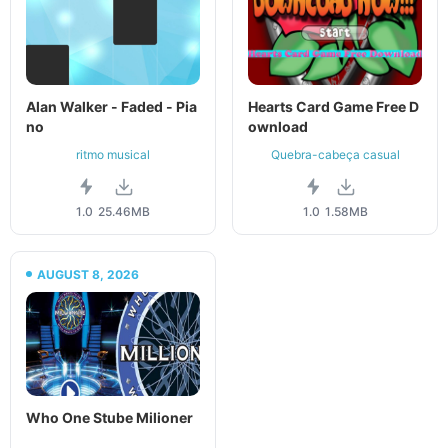
Alan Walker - Faded - Pia
Hearts Card Game Free D
no
ownload
ritmo musical
Quebra-cabeça casual
1.0
25.46MB
1.0
1.58MB
AUGUST 8, 2026
Who One Stube Milioner