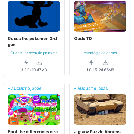
Guess the pokemon 3rd
Gods TD
gen
Quebra-cabeça de palavras
estratégia de cartas
3.2.0k
19.47MB
1.0.1.5
124.65MB
AUGUST 9, 2026
AUGUST 9, 2026
Spot the differences circ
Jigsaw Puzzle Abrams