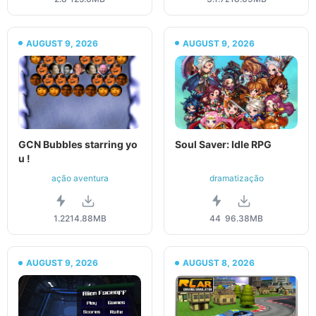
AUGUST 9, 2026
AUGUST 9, 2026
GCN Bubbles starring yo
Soul Saver: Idle RPG
u !
ação aventura
dramatização
1.22
14.88MB
44
96.38MB
AUGUST 9, 2026
AUGUST 8, 2026