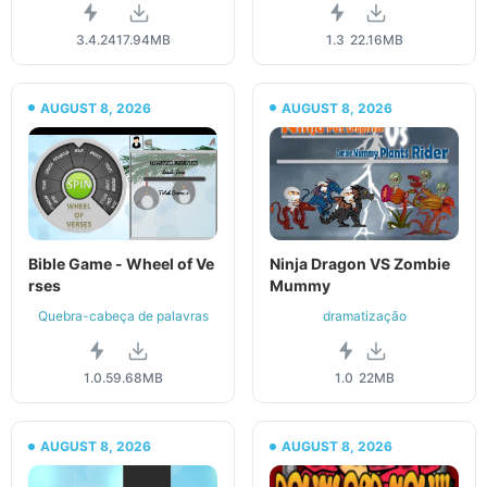
3.4.2
417.94MB
1.3
22.16MB
AUGUST 8, 2026
AUGUST 8, 2026
Bible Game - Wheel of Ve
Ninja Dragon VS Zombie
rses
Mummy
Quebra-cabeça de palavras
dramatização
1.0.5
9.68MB
1.0
22MB
AUGUST 8, 2026
AUGUST 8, 2026