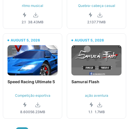
ritmo musical
Quebra-cabeça casual
2.1
38.43MB
2.13
7.71MB
AUGUST 5, 2026
AUGUST 5, 2026
Speed Racing Ultimate 5
Samurai Flash
Competição esportiva
ação aventura
8.600
56.23MB
1.1
1.7MB