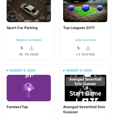
Sport Car Parking
Top Leagues 2017
Negócio simulado
ação aventura
58
99.39MB
1.0
36.91MB
AUGUST 5, 2026
AUGUST 5, 2026
FandanzTap
Avenged Sevenfold Solo
Guesser