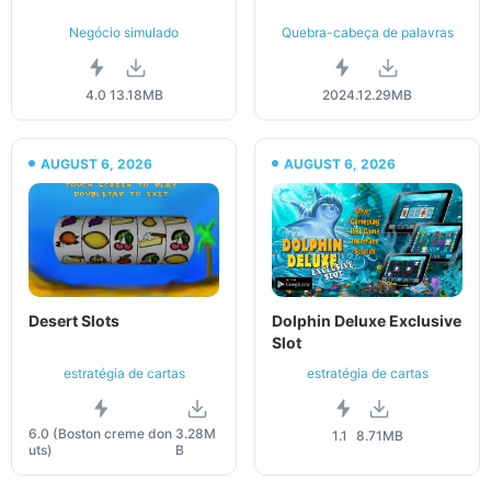
Negócio simulado
Quebra-cabeça de palavras
4.0
13.18MB
2024.1
2.29MB
AUGUST 6, 2026
AUGUST 6, 2026
Desert Slots
Dolphin Deluxe Exclusive
Slot
estratégia de cartas
estratégia de cartas
6.0 (Boston creme don
3.28M
1.1
8.71MB
uts)
B