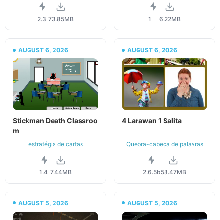
2.3
73.85MB
1
6.22MB
AUGUST 6, 2026
AUGUST 6, 2026
Stickman Death Classroo
4 Larawan 1 Salita
m
estratégia de cartas
Quebra-cabeça de palavras
1.4
7.44MB
2.6.5b
58.47MB
AUGUST 5, 2026
AUGUST 5, 2026