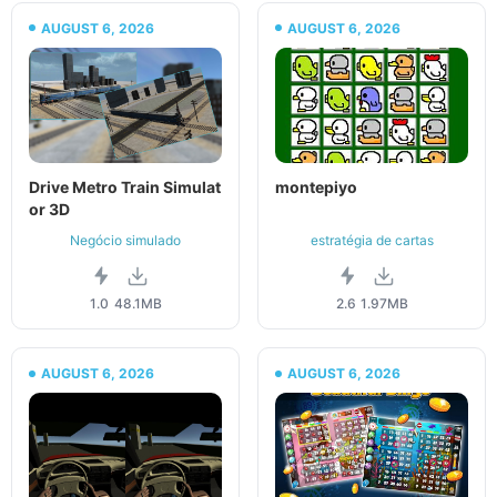
AUGUST 6, 2026
AUGUST 6, 2026
Drive Metro Train Simulat
montepiyo
or 3D
Negócio simulado
estratégia de cartas
1.0
48.1MB
2.6
1.97MB
AUGUST 6, 2026
AUGUST 6, 2026