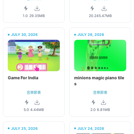
1.0
29.35MB
20.2
45.47MB
JULY 30, 2026
JULY 26, 2026
Game For India
minions magic piano tile
s
音樂節奏
音樂節奏
5.0
4.44MB
2.0
6.81MB
JULY 25, 2026
JULY 24, 2026