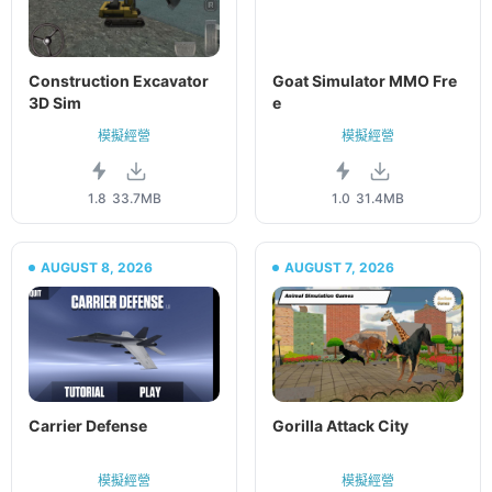
Construction Excavator
Goat Simulator MMO Fre
3D Sim
e
模擬經營
模擬經營
1.8
33.7MB
1.0
31.4MB
AUGUST 8, 2026
AUGUST 7, 2026
Carrier Defense
Gorilla Attack City
模擬經營
模擬經營