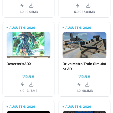
1.0
19.05MB
5.0.0
35.04MB
AUGUST 6, 2026
AUGUST 6, 2026
Deserter's3DX
Drive Metro Train Simulat
or 3D
模擬經營
模擬經營
4.0
13.18MB
1.0
48.1MB
AUGUST 6, 2026
AUGUST 6, 2026