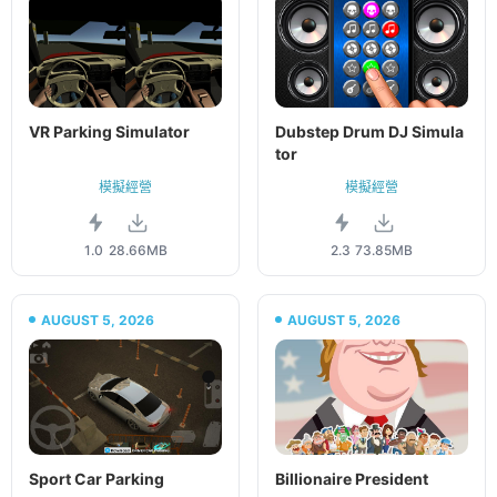
VR Parking Simulator
Dubstep Drum DJ Simula
tor
模擬經營
模擬經營
1.0
28.66MB
2.3
73.85MB
AUGUST 5, 2026
AUGUST 5, 2026
Sport Car Parking
Billionaire President