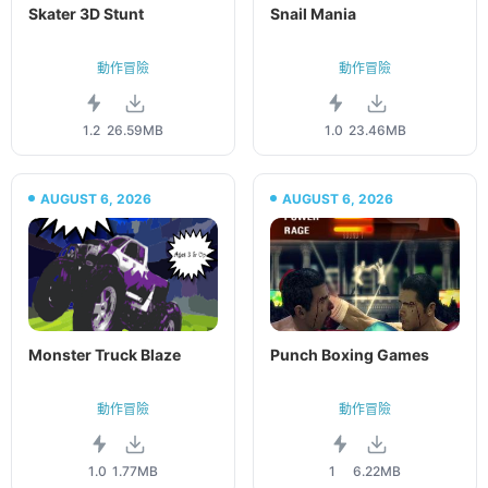
Skater 3D Stunt
Snail Mania
動作冒險
動作冒險
1.2
26.59MB
1.0
23.46MB
AUGUST 6, 2026
AUGUST 6, 2026
Monster Truck Blaze
Punch Boxing Games
動作冒險
動作冒險
1.0
1.77MB
1
6.22MB