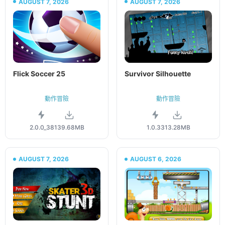
AUGUST 7, 2026
AUGUST 7, 2026
Flick Soccer 25
Survivor Silhouette
動作冒險
動作冒險
2.0.0_38
139.68MB
1.0.33
13.28MB
AUGUST 7, 2026
AUGUST 6, 2026